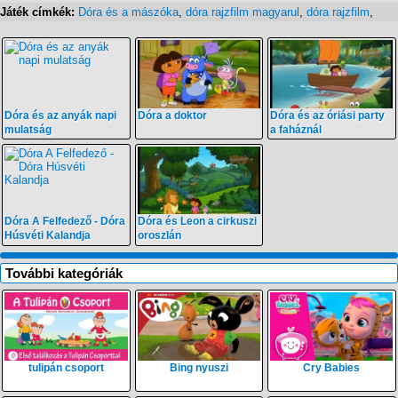
Játék címkék:
Dóra és a mászóka
,
dóra rajzfilm magyarul
,
dóra rajzfilm
,
Dóra és az anyák napi
Dóra a doktor
Dóra és az óriási party
mulatság
a faháznál
Dóra A Felfedező - Dóra
Dóra és Leon a cirkuszi
Húsvéti Kalandja
oroszlán
További kategóriák
tulipán csoport
Bing nyuszi
Cry Babies