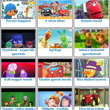
Pocoyo magyarul
A város hősei
Vonatos mesék
Pizsihősök - szuperhős
Agi Bagi
JoNaLu történetek
gyerekek
gyerekeknek
Kufli magyar mesék
Tűzoltós gyerek mesék
Miss Mallard nyomoz
Tompeti - vidám tanulás
Oddbods - a mókás
Kicsi piros traktor