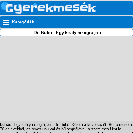
Kategóriák
Dr. Bubó - Egy király ne ugráljon
Leírás:
Egy király ne ugráljon - Dr. Bubó, Kérem a következőt! Retro mese a
70-es évekből, az orvos uhu-val és hű segítőjével, a szerelmes Ursula