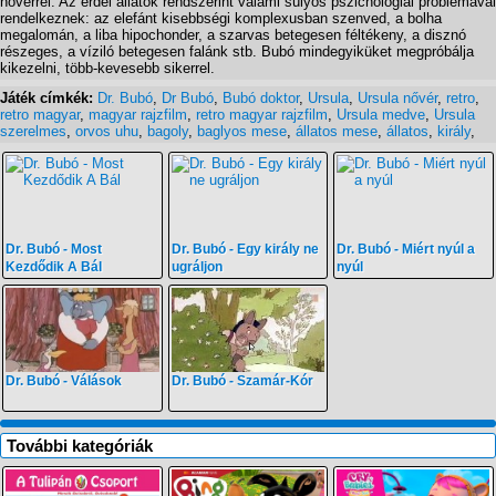
nővérrel. Az erdei állatok rendszerint valami súlyos pszichológiai problémával
rendelkeznek: az elefánt kisebbségi komplexusban szenved, a bolha
megalomán, a liba hipochonder, a szarvas betegesen féltékeny, a disznó
részeges, a víziló betegesen falánk stb. Bubó mindegyiküket megpróbálja
kikezelni, több-kevesebb sikerrel.
Játék címkék:
Dr. Bubó
,
Dr Bubó
,
Bubó doktor
,
Ursula
,
Ursula nővér
,
retro
,
retro magyar
,
magyar rajzfilm
,
retro magyar rajzfilm
,
Ursula medve
,
Ursula
szerelmes
,
orvos uhu
,
bagoly
,
baglyos mese
,
állatos mese
,
állatos
,
király
,
Dr. Bubó - Most
Dr. Bubó - Egy király ne
Dr. Bubó - Miért nyúl a
Kezdődik A Bál
ugráljon
nyúl
Dr. Bubó - Válások
Dr. Bubó - Szamár-Kór
További kategóriák