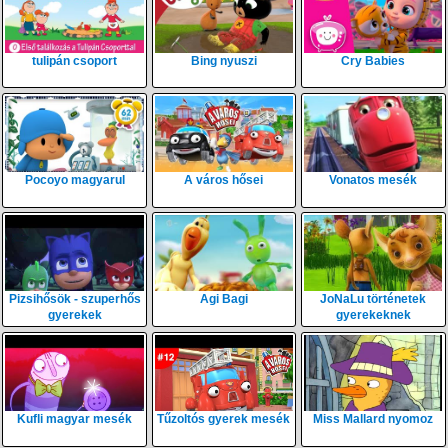
tulipán csoport
Bing nyuszi
Cry Babies
Pocoyo magyarul
A város hősei
Vonatos mesék
Pizsihősök - szuperhős
Agi Bagi
JoNaLu történetek
gyerekek
gyerekeknek
Kufli magyar mesék
Tűzoltós gyerek mesék
Miss Mallard nyomoz