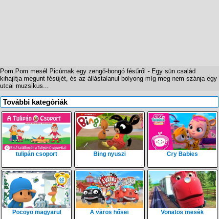
Pom Pom mesél Picúrnak egy zengő-bongó fésűről - Egy sün család
kihajítja megunt fésűjét, és az állástalanul bolyong míg meg nem szánja egy
utcai muzsikus...
További kategóriák
tulipán csoport
Bing nyuszi
Cry Babies
Pocoyo magyarul
A város hősei
Vonatos mesék