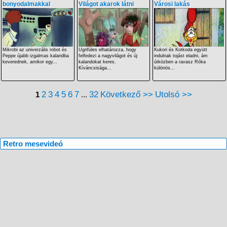
bonyodalmakkal
Világot akarok látni
Városi lakás
Mikrobi az univerzális robot és
Ugrifüles elhatározza, hogy
Kukori és Kotkoda együtt
Peppe újabb izgalmas kalandba
felfedezi a nagyvilágot és új
indulnak tojást eladni, ám
keverednek, amikor egy...
kalandokat keres.
útközben a ravasz Róka
Kíváncsisága...
különös...
2
3
4
5
6
7
32
Következő >>
Utolsó >>
1
...
Retro mesevideó