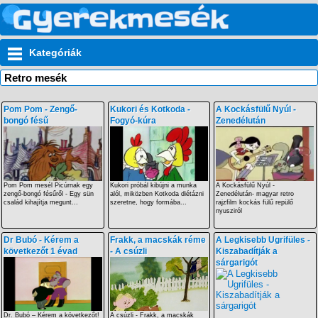
Kategóriák
Retro mesék
Pom Pom - Zengő-
Kukori és Kotkoda -
A Kockásfülű Nyúl -
bongó fésű
Fogyó-kúra
Zenedélután
Pom Pom mesél Picúrnak egy
Kukori próbál kibújni a munka
A Kockásfülű Nyúl -
zengő-bongó fésűről - Egy sün
alól, miközben Kotkoda diétázni
Zenedélután- magyar retro
család kihajítja megunt...
szeretne, hogy formába...
rajzfilm kockás fülű repülő
nyusziról
Dr Bubó - Kérem a
Frakk, a macskák réme
A Legkisebb Ugrifüles -
következőt 1 évad
- A csúzli
Kiszabadítják a
sárgarigót
Dr. Bubó – Kérem a következőt!
A csúzli - Frakk, a macskák