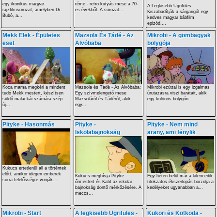
egy ikonikus magyar
réme - retro kutyás mese a 70-
A Legkisebb Ugrifüles -
rajzfilmsorozat, amelyben Dr.
es évekből. A sorozat...
Kiszabadítják a sárgarigót egy
Bubó, a...
kedves magyar bábfilm
epizód,...
Mekk Elek - Épületes
Mazsola És Tádé - Az
Mikrobi - A gömbagyak
eset
Alvóbaba
bolygója
Koca mama megkéri a mindent
Mazsola és Tádé - Az Alvóbaba:
Mikrobi ezúttal is egy izgalmas
tudó Mekk mestert, készítsen
Egy szívmelengető mese
űrutazásra viszi barátait, akik
süldő malackái számára szép
Mazsoláról és Tádéról, akik
egy különös bolygón...
új...
egy...
Pityke - Hasonmás
Pityke -
Pityke - Nem mind
Iskolabajnokság
arany, ami fénylik
Kukucs értetlenül áll a történtek
előtt, amikor idegen emberek
Kukucs meghívja Pityke
Egy héten belül már a kilencedik
sorra felelősségre vonják...
őrmestert és Katit az iskolai
titokzatos ékszerlopás borzolja a
bajnokság döntő mérkőzésére. A
kedélyeket ugyanabban a...
meccs...
Mikrobi - Start
A legkisebb Ugrifüles -
Kukori és Kotkoda -