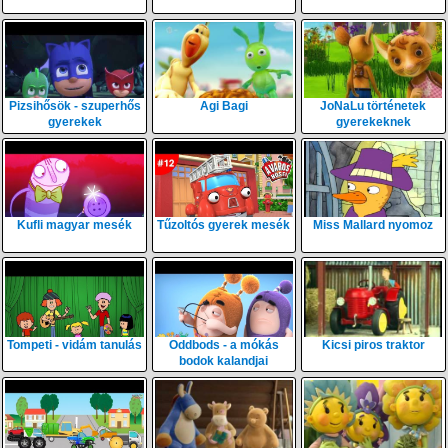
Pizsihősök - szuperhős
Agi Bagi
JoNaLu történetek
gyerekek
gyerekeknek
Kufli magyar mesék
Tűzoltós gyerek mesék
Miss Mallard nyomoz
Tompeti - vidám tanulás
Oddbods - a mókás
Kicsi piros traktor
bodok kalandjai