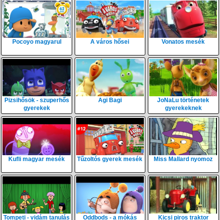
Pocoyo magyarul
A város hősei
Vonatos mesék
Pizsihősök - szuperhős
Agi Bagi
JoNaLu történetek
gyerekek
gyerekeknek
Kufli magyar mesék
Tűzoltós gyerek mesék
Miss Mallard nyomoz
Tompeti - vidám tanulás
Oddbods - a mókás
Kicsi piros traktor