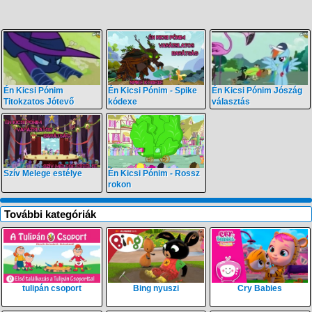
Én Kicsi Pónim
Én Kicsi Pónim - Spike
Én Kicsi Pónim Jószág
Titokzatos Jótevő
kódexe
választás
Szív Melege estélye
Én Kicsi Pónim - Rossz
rokon
További kategóriák
tulipán csoport
Bing nyuszi
Cry Babies