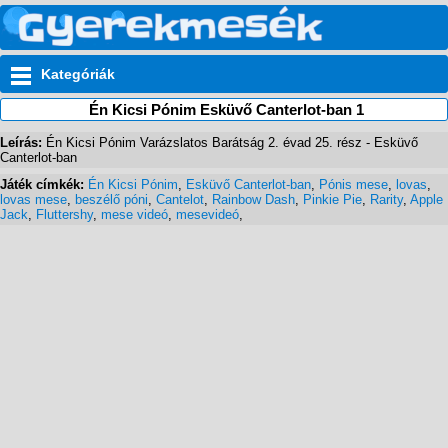
Kategóriák
Én Kicsi Pónim Esküvő Canterlot-ban 1
Leírás:
Én Kicsi Pónim Varázslatos Barátság 2. évad 25. rész - Esküvő
Canterlot-ban
Játék címkék:
Én Kicsi Pónim
,
Esküvő Canterlot-ban
,
Pónis mese
,
lovas
,
lovas mese
,
beszélő póni
,
Cantelot
,
Rainbow Dash
,
Pinkie Pie
,
Rarity
,
Apple
Jack
,
Fluttershy
,
mese videó
,
mesevideó
,