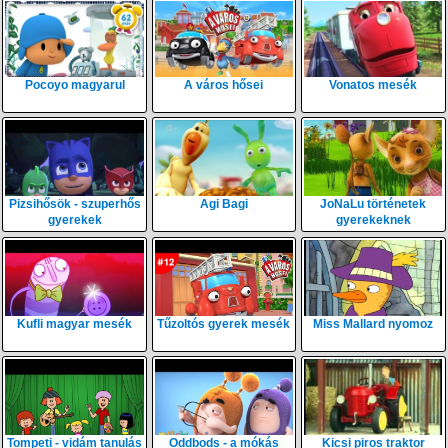
Pocoyo magyarul
A város hősei
Vonatos mesék
Pizsihősök - szuperhős
Agi Bagi
JoNaLu történetek
gyerekek
gyerekeknek
Kufli magyar mesék
Tűzoltós gyerek mesék
Miss Mallard nyomoz
Tompeti - vidám tanulás
Oddbods - a mókás
Kicsi piros traktor