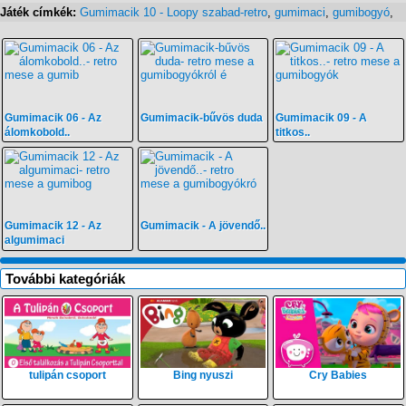
Játék címkék:
Gumimacik 10 - Loopy szabad-retro
,
gumimaci
,
gumibogyó
,
Gumimacik 06 - Az
Gumimacik-bűvös duda
Gumimacik 09 - A
álomkobold..
titkos..
Gumimacik 12 - Az
Gumimacik - A jövendő..
algumimaci
További kategóriák
tulipán csoport
Bing nyuszi
Cry Babies