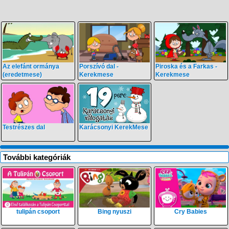
Az elefánt ormánya
Porszívó dal -
Piroska és a Farkas -
(eredetmese)
Kerekmese
Kerekmese
Testrészes dal
Karácsonyi KerekMese
További kategóriák
tulipán csoport
Bing nyuszi
Cry Babies