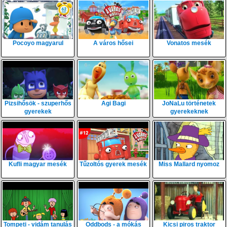
Pocoyo magyarul
A város hősei
Vonatos mesék
Pizsihősök - szuperhős
Agi Bagi
JoNaLu történetek
gyerekek
gyerekeknek
Kufli magyar mesék
Tűzoltós gyerek mesék
Miss Mallard nyomoz
Tompeti - vidám tanulás
Oddbods - a mókás
Kicsi piros traktor