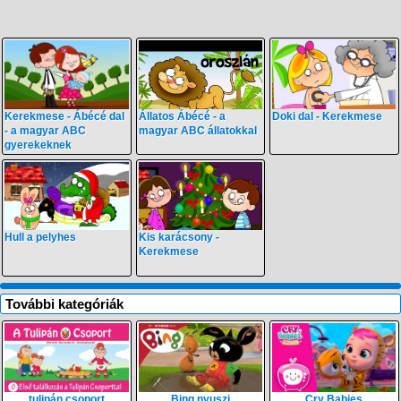
Kerekmese - Ábécé dal
Állatos Ábécé - a
Doki dal - Kerekmese
- a magyar ABC
magyar ABC állatokkal
gyerekeknek
Hull a pelyhes
Kis karácsony -
Kerekmese
További kategóriák
tulipán csoport
Bing nyuszi
Cry Babies