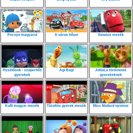
Pocoyo magyarul
A város hősei
Vonatos mesék
Pizsihősök - szuperhős
Agi Bagi
JoNaLu történetek
gyerekek
gyerekeknek
Kufli magyar mesék
Tűzoltós gyerek mesék
Miss Mallard nyomoz