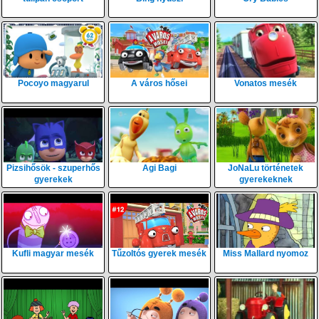
Pocoyo magyarul
A város hősei
Vonatos mesék
Pizsihősök - szuperhős
Agi Bagi
JoNaLu történetek
gyerekek
gyerekeknek
Kufli magyar mesék
Tűzoltós gyerek mesék
Miss Mallard nyomoz