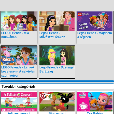
LEGO Friends - Mia
Lego Friends -
Lego Friends - Majdnem
munkában
Művészeti órákon
a régiben
LEGO Friends - Lányok
Lego Friends - Dzsungel
bevetésen - A szívtelen
Barátság
szörnyeteg
További kategóriák
tulipán csoport
Bing nyuszi
Cry Babies