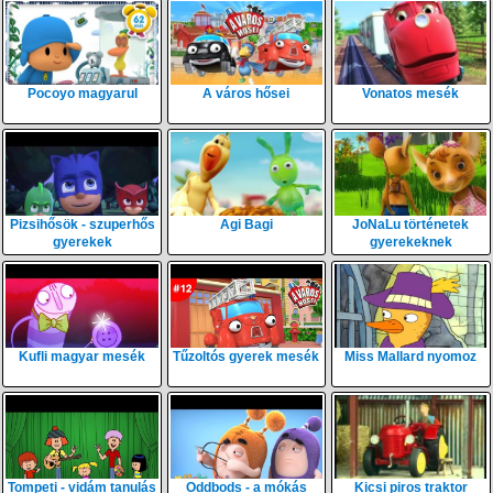
Pocoyo magyarul
A város hősei
Vonatos mesék
Pizsihősök - szuperhős
Agi Bagi
JoNaLu történetek
gyerekek
gyerekeknek
Kufli magyar mesék
Tűzoltós gyerek mesék
Miss Mallard nyomoz
Tompeti - vidám tanulás
Oddbods - a mókás
Kicsi piros traktor