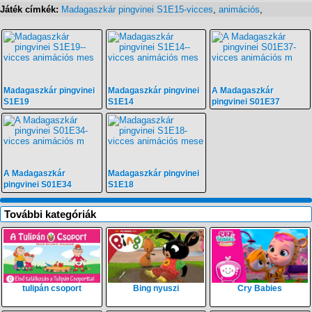
Játék címkék:
Madagaszkár pingvinei S1E15-vicces
,
animációs
,
Madagaszkár pingvinei
Madagaszkár pingvinei
A Madagaszkár
S1E19
S1E14
pingvinei S01E37
A Madagaszkár
Madagaszkár pingvinei
pingvinei S01E34
S1E18
További kategóriák
tulipán csoport
Bing nyuszi
Cry Babies