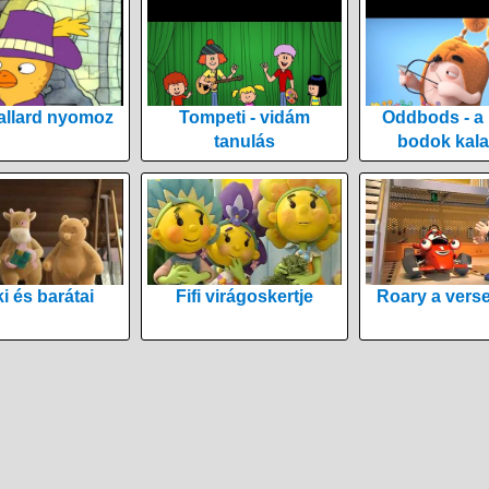
allard nyomoz
Tompeti - vidám
Oddbods - a
tanulás
bodok kala
i és barátai
Fifi virágoskertje
Roary a vers