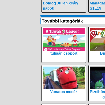
Boldog Julien király
Madagas
napot!
S1E19
További kategóriák
tulipán csoport
Bi
Vonatos mesék
Pizsihős
g