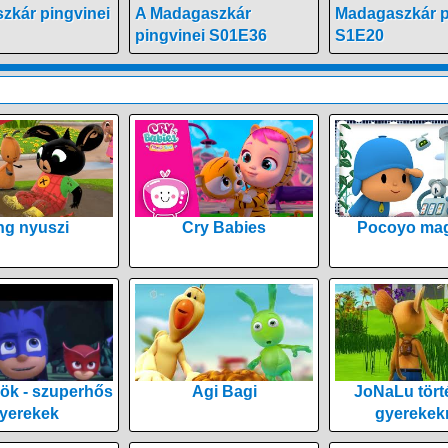
zkár pingvinei
A Madagaszkár
Madagaszkár p
pingvinei S01E36
S1E20
ng nyuszi
Cry Babies
Pocoyo mag
ök - szuperhős
Agi Bagi
JoNaLu tört
yerekek
gyerekek