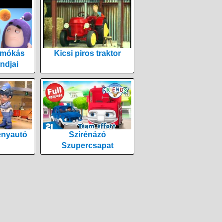
 mókás
Kicsi piros traktor
ndjai
enyautó
Szirénázó
Szupercsapat