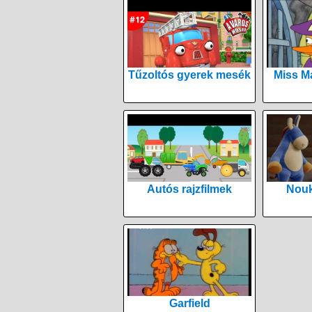
Tűzoltós gyerek mesék
Miss M
Autós rajzfilmek
Nouk
Garfield