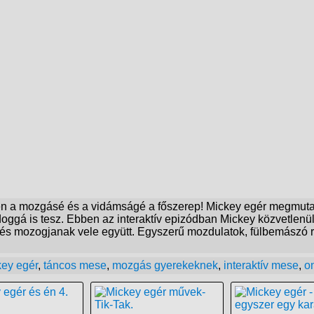
en a mozgásé és a vidámságé a főszerep! Mickey egér megmutat
oggá is tesz. Ebben az interaktív epizódban Mickey közvetlenül 
l, és mozogjanak vele együtt. Egyszerű mozdulatok, fülbemászó 
ey egér
,
táncos mese
,
mozgás gyerekeknek
,
interaktív mese
,
o