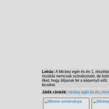
Leírás:
A Mickey egér és én 1. részéb
riszálás nemcsak szórakoztató, de bold
őket, hogy álljanak fel a képernyő elő
kicsiket.
Játék címkék:
mickey egér és én
,
mick