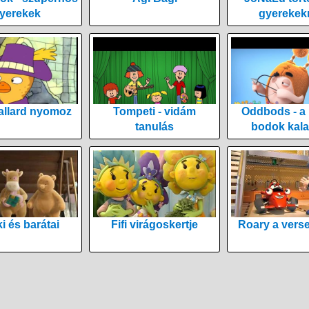
yerekek
gyerekek
allard nyomoz
Tompeti - vidám
Oddbods - a
tanulás
bodok kala
i és barátai
Fifi virágoskertje
Roary a vers