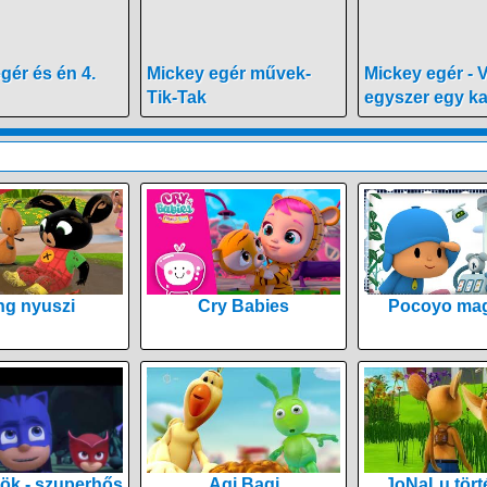
gér és én 4.
Mickey egér művek-
Mickey egér - V
Tik-Tak
egyszer egy k
ng nyuszi
Cry Babies
Pocoyo mag
ök - szuperhős
Agi Bagi
JoNaLu tört