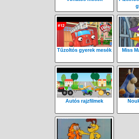
g
Tűzoltós gyerek mesék
Miss M
Autós rajzfilmek
Nouk