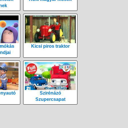
nek
 mókás
Kicsi piros traktor
ndjai
enyautó
Szirénázó
Szupercsapat