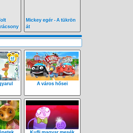
olt
Mickey egér - A tükrön
arácsony
át
yarul
A város hősei
énetek
Kufli magyar mesék