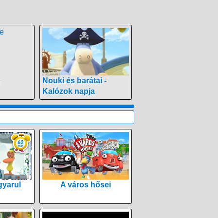
e
Nouki és barátai -
Kalózok napja
yarul
A város hősei