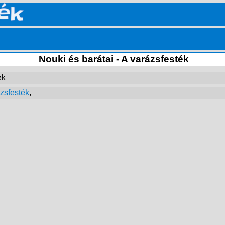
Nouki és barátai - A varázsfesték
ék
zsfesték
,