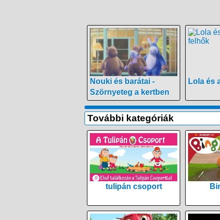
Nouki és barátai -
Lola és 
Szörnyeteg a kertben
További kategóriák
tulipán csoport
Bi