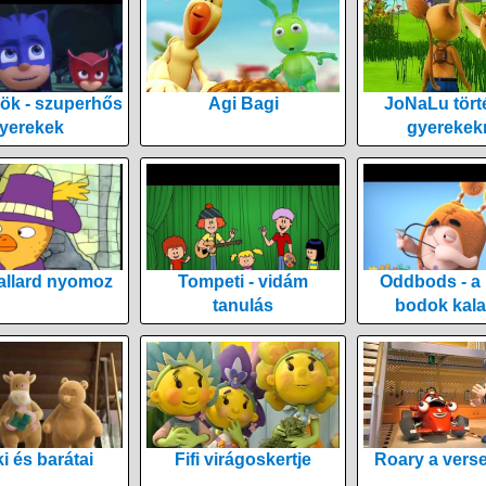
ök - szuperhős
Agi Bagi
JoNaLu tört
yerekek
gyerekek
allard nyomoz
Tompeti - vidám
Oddbods - a
tanulás
bodok kala
i és barátai
Fifi virágoskertje
Roary a vers