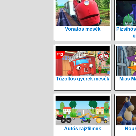
Vonatos mesék
Pizsihős
g
Tűzoltós gyerek mesék
Miss M
Autós rajzfilmek
Nouk