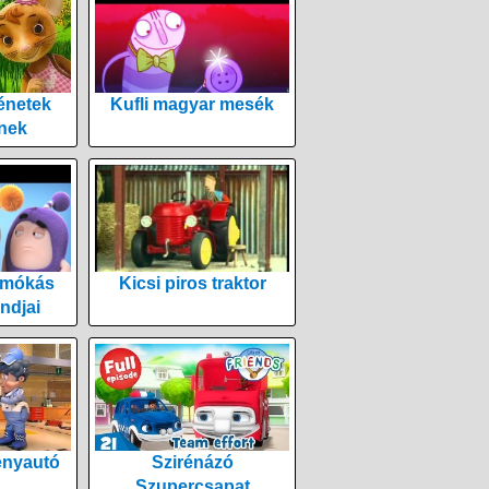
énetek
Kufli magyar mesék
nek
 mókás
Kicsi piros traktor
ndjai
enyautó
Szirénázó
Szupercsapat