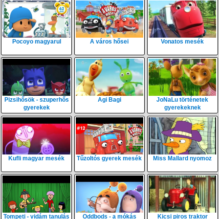
Pocoyo magyarul
A város hősei
Vonatos mesék
Pizsihősök - szuperhős
Agi Bagi
JoNaLu történetek
gyerekek
gyerekeknek
Kufli magyar mesék
Tűzoltós gyerek mesék
Miss Mallard nyomoz
Tompeti - vidám tanulás
Oddbods - a mókás
Kicsi piros traktor