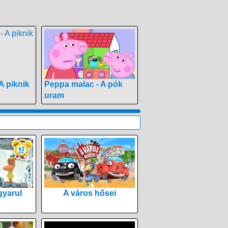
A piknik
Peppa malac - A pók
uram
yarul
A város hősei