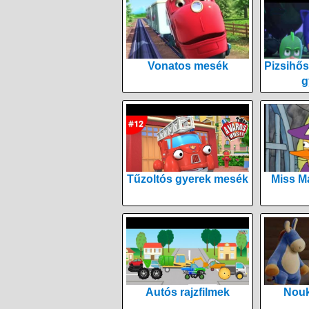
Vonatos mesék
Pizsihős
g
Tűzoltós gyerek mesék
Miss M
Autós rajzfilmek
Nouk