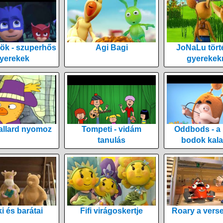
ök - szuperhős
Agi Bagi
JoNaLu tört
yerekek
gyerekek
allard nyomoz
Tompeti - vidám
Oddbods - a
tanulás
bodok kala
i és barátai
Fifi virágoskertje
Roary a vers