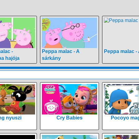
alac -
Peppa malac - A
Peppa malac - 
a hajója
sárkány
ng nyuszi
Cry Babies
Pocoyo mag