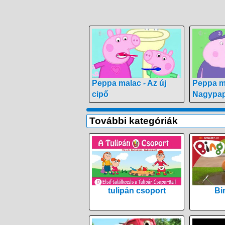
Peppa malac - Az új
Peppa m
cipő
Nagypap
További kategóriák
tulipán csoport
Bi