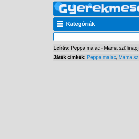
Kategóriák
Leírás:
Peppa malac - Mama szülinapja
Játék címkék:
Peppa malac
,
Mama szü