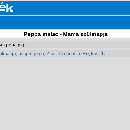
Peppa malac - Mama szülinapja
 - pepa pig
linapja
,
peppa
,
pepa
,
Zsoli
,
malacos mese
,
kastély
,