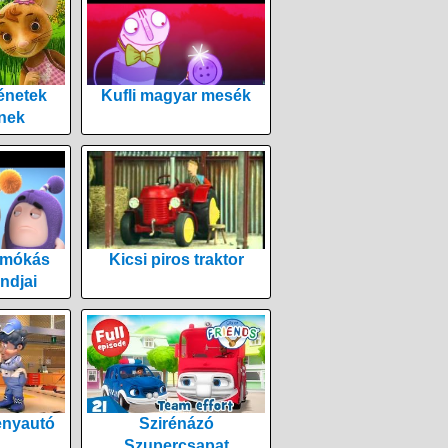
énetek
Kufli magyar mesék
nek
 mókás
Kicsi piros traktor
ndjai
enyautó
Szirénázó
Szupercsapat