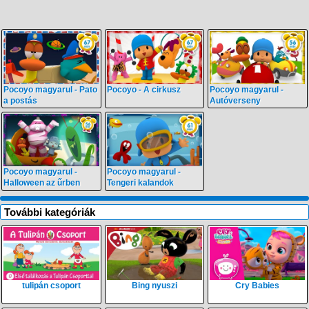
Pocoyo magyarul - Pato
Pocoyo - A cirkusz
Pocoyo magyarul -
a postás
Autóverseny
Pocoyo magyarul -
Pocoyo magyarul -
Halloween az űrben
Tengeri kalandok
További kategóriák
tulipán csoport
Bing nyuszi
Cry Babies