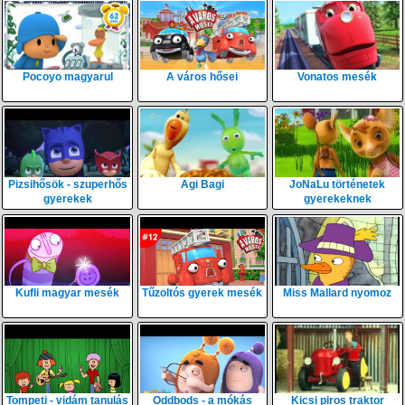
Pocoyo magyarul
A város hősei
Vonatos mesék
Pizsihősök - szuperhős
Agi Bagi
JoNaLu történetek
gyerekek
gyerekeknek
Kufli magyar mesék
Tűzoltós gyerek mesék
Miss Mallard nyomoz
Tompeti - vidám tanulás
Oddbods - a mókás
Kicsi piros traktor