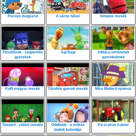
Pocoyo magyarul
A város hősei
Vonatos mesék
Pizsihősök - szuperhős
Agi Bagi
JoNaLu történetek
gyerekek
gyerekeknek
Kufli magyar mesék
Tűzoltós gyerek mesék
Miss Mallard nyomoz
Tompeti - vidám tanulás
Oddbods - a mókás
Kicsi piros traktor
bodok kalandjai