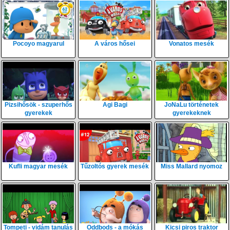
Pocoyo magyarul
A város hősei
Vonatos mesék
Pizsihősök - szuperhős
Agi Bagi
JoNaLu történetek
gyerekek
gyerekeknek
Kufli magyar mesék
Tűzoltós gyerek mesék
Miss Mallard nyomoz
Tompeti - vidám tanulás
Oddbods - a mókás
Kicsi piros traktor