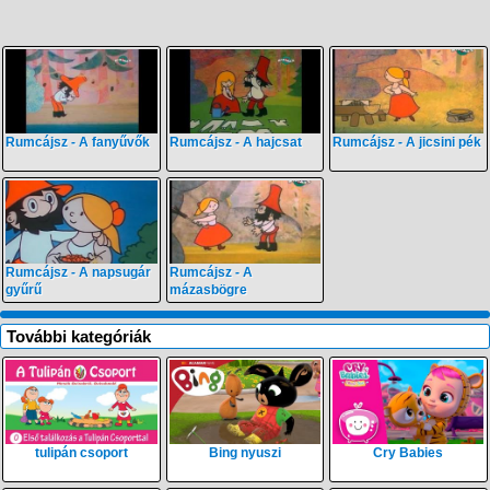
Rumcájsz - A fanyűvők
Rumcájsz - A hajcsat
Rumcájsz - A jicsini pék
Rumcájsz - A napsugár
Rumcájsz - A
gyűrű
mázasbögre
További kategóriák
tulipán csoport
Bing nyuszi
Cry Babies