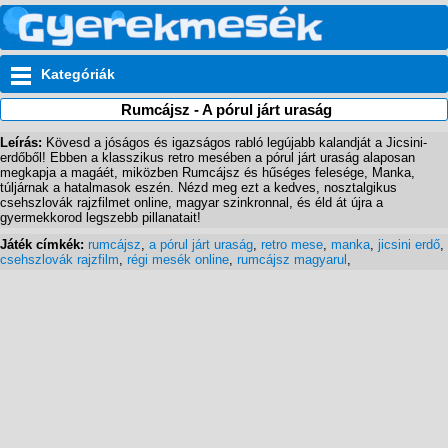
Kategóriák
Rumcájsz - A pórul járt uraság
Leírás:
Kövesd a jóságos és igazságos rabló legújabb kalandját a Jicsini-
erdőből! Ebben a klasszikus retro mesében a pórul járt uraság alaposan
megkapja a magáét, miközben Rumcájsz és hűséges felesége, Manka,
túljárnak a hatalmasok eszén. Nézd meg ezt a kedves, nosztalgikus
csehszlovák rajzfilmet online, magyar szinkronnal, és éld át újra a
gyermekkorod legszebb pillanatait!
Játék címkék:
rumcájsz
,
a pórul járt uraság
,
retro mese
,
manka
,
jicsini erdő
,
csehszlovák rajzfilm
,
régi mesék online
,
rumcájsz magyarul
,