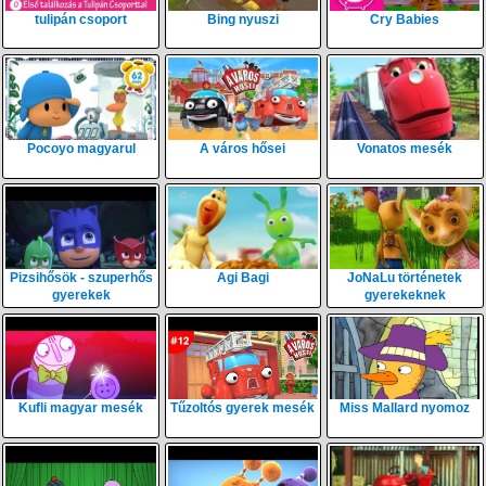
tulipán csoport
Bing nyuszi
Cry Babies
Pocoyo magyarul
A város hősei
Vonatos mesék
Pizsihősök - szuperhős
Agi Bagi
JoNaLu történetek
gyerekek
gyerekeknek
Kufli magyar mesék
Tűzoltós gyerek mesék
Miss Mallard nyomoz