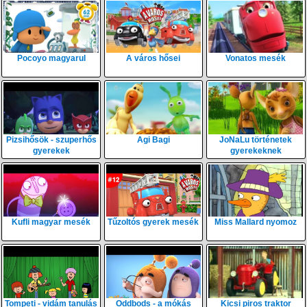
Pocoyo magyarul
A város hősei
Vonatos mesék
Pizsihősök - szuperhős
Agi Bagi
JoNaLu történetek
gyerekek
gyerekeknek
Kufli magyar mesék
Tűzoltós gyerek mesék
Miss Mallard nyomoz
Tompeti - vidám tanulás
Oddbods - a mókás
Kicsi piros traktor