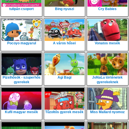
tulipán csoport
Bing nyuszi
Cry Babies
Pocoyo magyarul
A város hősei
Vonatos mesék
Pizsihősök - szuperhős
Agi Bagi
JoNaLu történetek
gyerekek
gyerekeknek
Kufli magyar mesék
Tűzoltós gyerek mesék
Miss Mallard nyomoz