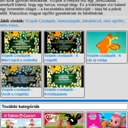
ám azok gyorsan elolvadnak. Vízipók a mélyből hoz egy „teniszlabdát”,
amelyről kiderül, hogy egy furcsa, mozgó tárgy. Ez a különleges vízi kaland
egy ismeretlen világot – a kecskebéka ebihal bölcsőjét – tárja fel a pókok
előtt. Klasszikus magyar rajzfilm gyerekeknek és felnőtteknek
Játék címkék:
Vízipók-Csodapók
,
keresztespók
,
békabölcső
,
retro rajzfilm
,
retro mese
,
Vizipók Csodapók -
Vizipók csodapók - A
Vizipók-csodapók - A
Miért Ugrál a vizibolha
csigalift
rák új ruhája
Vizipók-csodapók -
Vizipók-csodapók -
Úszik a csigaház
Kristálypalota
További kategóriák