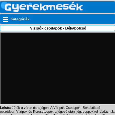
Kategóriák
Vizipók csodapók - Békabölcső
Leírás:
Játék a vízen és a jégen! A Vízipók-Csodapók: Békabölcső
epizódban Vízipók és Keresztespók a jégeső utáni jégcseppekkel labdáznak,