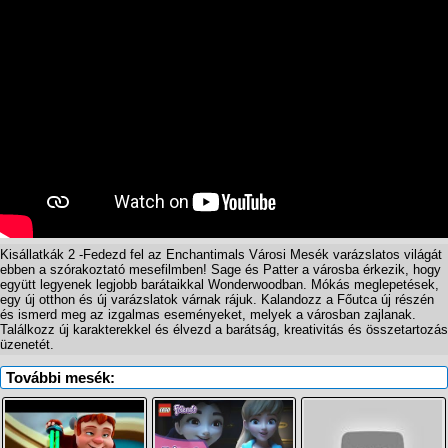
Kisállatkák 2 -Fedezd fel az Enchantimals Városi Mesék varázslatos világát
ebben a szórakoztató mesefilmben! Sage és Patter a városba érkezik, hogy
együtt legyenek legjobb barátaikkal Wonderwoodban. Mókás meglepetések,
egy új otthon és új varázslatok várnak rájuk. Kalandozz a Főutca új részén
és ismerd meg az izgalmas eseményeket, melyek a városban zajlanak.
Találkozz új karakterekkel és élvezd a barátság, kreativitás és összetartozás
üzenetét.
További mesék: