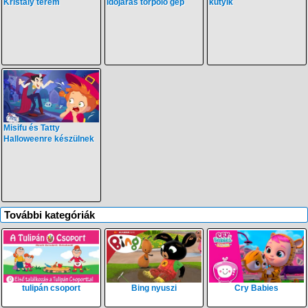
Kristály terem
időjáras törpölő gép
kutyik
Misifu és Tatty
Halloweenre készülnek
További kategóriák
tulipán csoport
Bing nyuszi
Cry Babies