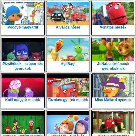
Pocoyo magyarul
A város hősei
Vonatos mesék
Pizsihősök - szuperhős
Agi Bagi
JoNaLu történetek
gyerekek
gyerekeknek
Kufli magyar mesék
Tűzoltós gyerek mesék
Miss Mallard nyomoz