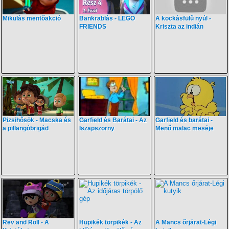
Mikulás mentőakció
Bankrablás - LEGO
A kockásfülű nyúl -
FRIENDS
Kriszta az indián
Pizsihősök - Macska és
Garfield és Barátai - Az
Garfield és barátai -
a pillangóbrigád
Iszapszörny
Menő malac meséje
Rev and Roll - A
Hupikék törpikék - Az
A Mancs őrjárat-Légi