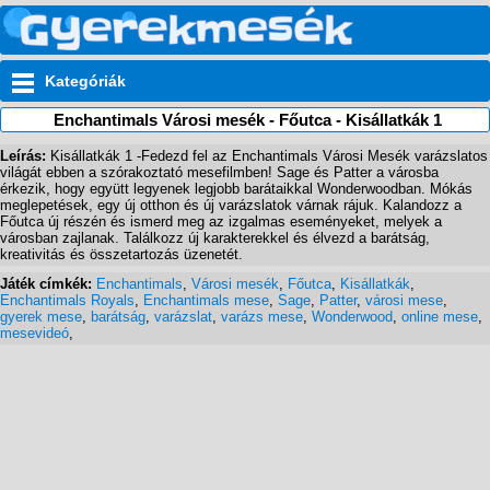
Kategóriák
Enchantimals Városi mesék - Főutca - Kisállatkák 1
Leírás:
Kisállatkák 1 -Fedezd fel az Enchantimals Városi Mesék varázslatos
világát ebben a szórakoztató mesefilmben! Sage és Patter a városba
érkezik, hogy együtt legyenek legjobb barátaikkal Wonderwoodban. Mókás
meglepetések, egy új otthon és új varázslatok várnak rájuk. Kalandozz a
Főutca új részén és ismerd meg az izgalmas eseményeket, melyek a
városban zajlanak. Találkozz új karakterekkel és élvezd a barátság,
kreativitás és összetartozás üzenetét.
Játék címkék:
Enchantimals
,
Városi mesék
,
Főutca
,
Kisállatkák
,
Enchantimals Royals
,
Enchantimals mese
,
Sage
,
Patter
,
városi mese
,
gyerek mese
,
barátság
,
varázslat
,
varázs mese
,
Wonderwood
,
online mese
,
mesevideó
,