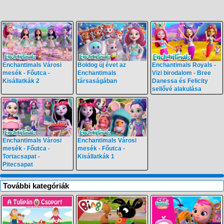
Enchantimals Városi
Boldog új évet az
Enchantimals Royals -
mesék - Főutca -
Enchantimals
Vizi birodalom - Bree
Kisállatkák 2
társaságában
Danessa és Felicity
sellővé alakulása
Enchantimals Városi
Enchantimals Városi
mesék - Főutca -
mesék - Főutca -
Tortacsapat -
Kisállatkák 1
Pitecsapat
További kategóriák