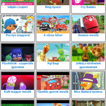
tulipán csoport
Bing nyuszi
Cry Babies
Pocoyo magyarul
A város hősei
Vonatos mesék
Pizsihősök - szuperhős
Agi Bagi
JoNaLu történetek
gyerekek
gyerekeknek
Kufli magyar mesék
Tűzoltós gyerek mesék
Miss Mallard nyomoz