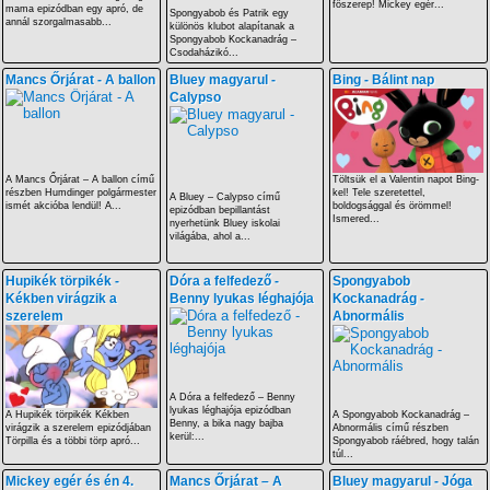
főszerep! Mickey egér...
mama epizódban egy apró, de
Spongyabob és Patrik egy
annál szorgalmasabb...
különös klubot alapítanak a
Spongyabob Kockanadrág –
Csodaházikó...
Mancs Őrjárat - A ballon
Bluey magyarul -
Bing - Bálint nap
Calypso
A Mancs Őrjárat – A ballon című
Töltsük el a Valentin napot Bing-
részben Humdinger polgármester
kel! Tele szeretettel,
A Bluey – Calypso című
ismét akcióba lendül! A...
boldogsággal és örömmel!
epizódban bepillantást
Ismered...
nyerhetünk Bluey iskolai
világába, ahol a...
Hupikék törpikék -
Dóra a felfedező -
Spongyabob
Kékben virágzik a
Benny lyukas léghajója
Kockanadrág -
szerelem
Abnormális
A Dóra a felfedező – Benny
lyukas léghajója epizódban
A Hupikék törpikék Kékben
A Spongyabob Kockanadrág –
Benny, a bika nagy bajba
virágzik a szerelem epizódjában
Abnormális című részben
kerül:...
Törpilla és a többi törp apró...
Spongyabob ráébred, hogy talán
túl...
Mickey egér és én 4.
Mancs Őrjárat – A
Bluey magyarul - Jóga