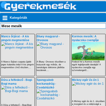
Kategóriák
Mese mesék
Mancs őrjárat - A kis
Bluey magyarul -
Kormos mesék: A
pingvin megmentése
Orvosos
nyulacska csengője
A Mancs őrjárat csapata újabb
A Bluey: Orvosos részében a
Fedezd fel a Kormos mesék
jeges kalandra indul A kis pingvin
kutyusok egy mókás, de
egyik legbájosabb darabját! A
megmentése című részben....
tanulságos doktoros játékba
nyulacska csengője egy
kezdenek....
szívmelengető...
Dóra a felfedező - Bogi-
Spongyabob
Mickey egér és én 1
Bogi mama
kockanadrág -
Csodaházikó
A Mickey egér és én 1. részében
a mozgásé és a vidámságé a
A Dóra a felfedező – Bogi-Bogi