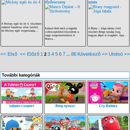
főzőverseny
labda
A Mickey egér és én 4. részében
odakint hatalmas vihar tombol,
Kaland-öböl lakói a legjobb
A Bluey – Jóga labda című
de Mickey egér megmutatja,...
csilireceptekkel készülnek a
részben Bingo tanulja meg,
nagy megmérettetésre A
hogyan álljon ki magáért. Apa...
Mancs...
<< Első
<< Előző
1
3
4
5
6
7
86
Következő >>
Utolsó >>
2
...
További kategóriák
tulipán csoport
Bing nyuszi
Cry Babies