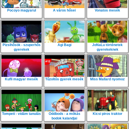
Pocoyo magyarul
A város hősei
Vonatos mesék
Pizsihősök - szuperhős
Agi Bagi
JoNaLu történetek
gyerekek
gyerekeknek
Kufli magyar mesék
Tűzoltós gyerek mesék
Miss Mallard nyomoz
Tompeti - vidám tanulás
Oddbods - a mókás
Kicsi piros traktor
bodok kalandjai