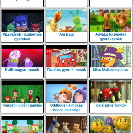
Pizsihősök - szuperhős
Agi Bagi
JoNaLu történetek
gyerekek
gyerekeknek
Kufli magyar mesék
Tűzoltós gyerek mesék
Miss Mallard nyomoz
Tompeti - vidám tanulás
Oddbods - a mókás
Kicsi piros traktor
bodok kalandjai