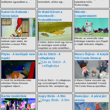
kedélyeket ugyanabban a...
keverednek, amikor egy...
kalandokat keres.
Kíváncsisága...
Kukori és Kotkoda -
Dr Bubó Kérem a
Mikrobi -
Városi lakás
következőt -
Csigabirodalom
Krokodilkönnyek
Kukori és Kotkoda együtt
Mikrobi, az univerzális robot
indulnak tojást eladni, ám
különleges kalandra viszi Peppét
A különc doktor ismét egy furcsa
útközben a ravasz Róka
a csigák titokzatos világába....
és tanulságos esetet próbál
különös...
megoldani az erdei rendelőben....
Pityke - A kerékpár nem
Lilo és Stitch - A
Mancs Őrjárat - A kutyik
trapéz
csillagkutya
Téli Csoda Show-ja
A Zsiráf őrs biciklitúrára indul,
A Lilo és Stitch – A csillagkutya
A Mancs Őrjárat visszatér egy
miközben Pityke őrmester
egy szívmelengető Disney
varázslatos kalanddal! A kutyik
szolgálatot teljesít....
animációs film, amelyben egy...
Téli Csoda Show-ja epizódban...
Barbie tündértitok
Angry Birds - A film
Rumcájsz - A pórul járt
uraság