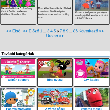
Barbie tündértitok Szörnyűség
Most kiderülhet miért is dühösek
történt Barbie csodálatos
a madarak! Madárszigeten
Kövesd a jóságos és igazságos
életében. Szerelme, Ken,...
korábban csak kedves, boldog
rabló legújabb kalandját a Jicsini-
és a...
erdőből! Ebben a...
<< Első
<< Előző
1
3
4
5
7
8
9
86
Következő >>
...
6
...
Utolsó >>
További kategóriák
tulipán csoport
Bing nyuszi
Cry Babies
Pocoyo magyarul
A város hősei
Vonatos mesék