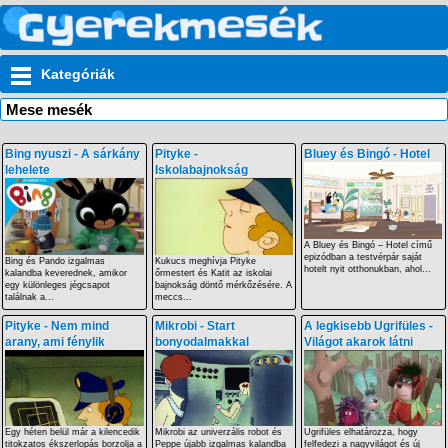
Kategóriák
Mese mesék
Bing nyuszi - A sárkány
Pityke -
Bluey és Bingó - Hotel
lehelete
Iskolabajnokság
A Bluey és Bingó – Hotel című
epizódban a testvérpár saját
Bing és Pando izgalmas
Kukucs meghívja Pityke
hotelt nyit otthonukban, ahol...
kalandba keverednek, amikor
őrmestert és Katit az iskolai
egy különleges jégcsapot
bajnokság döntő mérkőzésére. A
találnak a...
meccs...
Pityke - Nem mind
Mikrobi - Start
A legkisebb Ugrifüles -
arany, ami fénylik
bonyodalmakkal
Világot akarok látni
Egy héten belül már a kilencedik
Mikrobi az univerzális robot és
Ugrifüles elhatározza, hogy
titokzatos ékszerlopás borzolja a
Peppe újabb izgalmas kalandba
felfedezi a nagyvilágot és új