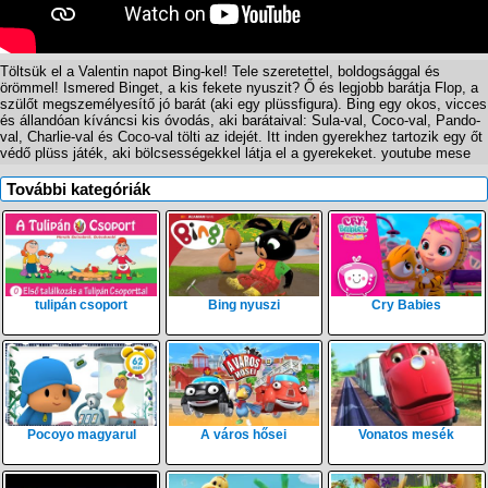
Töltsük el a Valentin napot Bing-kel! Tele szeretettel, boldogsággal és
örömmel! Ismered Binget, a kis fekete nyuszit? Ő és legjobb barátja Flop, a
szülőt megszemélyesítő jó barát (aki egy plüssfigura). Bing egy okos, vicces
és állandóan kíváncsi kis óvodás, aki barátaival: Sula-val, Coco-val, Pando-
val, Charlie-val és Coco-val tölti az idejét. Itt inden gyerekhez tartozik egy őt
védő plüss játék, aki bölcsességekkel látja el a gyerekeket. youtube mese
További kategóriák
tulipán csoport
Bing nyuszi
Cry Babies
Pocoyo magyarul
A város hősei
Vonatos mesék