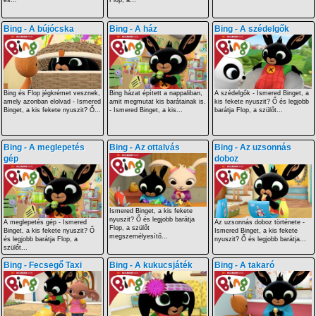
és...
Flop, a...
Bing - A bújócska
Bing - A ház
Bing - A szédelgők
Bing és Flop jégkrémet vesznek,
Bing házat épített a nappaliban,
A szédelgők - Ismered Binget, a
amely azonban elolvad - Ismered
amit megmutat kis barátainak is.
kis fekete nyuszit? Ő és legjobb
Binget, a kis fekete nyuszit? Ő...
- Ismered Binget, a kis...
barátja Flop, a szülőt...
Bing - A meglepetés
Bing - Az ottalvás
Bing - Az uzsonnás
gép
doboz
Ismered Binget, a kis fekete
nyuszit? Ő és legjobb barátja
A meglepetés gép - Ismered
Az uzsonnás doboz története -
Flop, a szülőt
Binget, a kis fekete nyuszit? Ő
Ismered Binget, a kis fekete
megszemélyesítő...
és legjobb barátja Flop, a
nyuszit? Ő és legjobb barátja...
szülőt...
Bing - Fecsegő Taxi
Bing - A kukucsjáték
Bing - A takaró