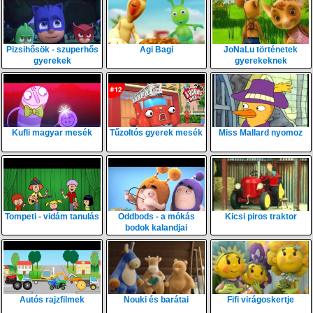
Pizsihősök - szuperhős
Agi Bagi
JoNaLu történetek
gyerekek
gyerekeknek
Kufli magyar mesék
Tűzoltós gyerek mesék
Miss Mallard nyomoz
Tompeti - vidám tanulás
Oddbods - a mókás
Kicsi piros traktor
bodok kalandjai
Autós rajzfilmek
Nouki és barátai
Fifi virágoskertje