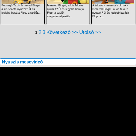
Fecsegő Taxi - Ismered Binget,
Ismered Binget, a kis fekete
A takaró - mese ovisoknak -
a kis fekete nyuszit? Ő és
nyuszit? Ő és legjobb barátja
Ismered Binget, a kis fekete
legjobb barátja Flop, a szülőt...
Flop, a szülőt
nyuszit? Ő és legjobb barátja
megszemélyesítő...
Flop, a...
2
3
Következő >>
Utolsó >>
1
Nyuszis mesevideó