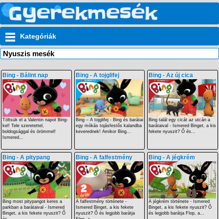
Kategóriák
Nyuszis mesék
Bing - Bálint nap
Bing - A tojglifej
Bing - Az új cica
Töltsük el a Valentin napot Bing-
Bing – A tojglifej - Bing és barátai
Bing talál egy cicát az utcán a
kel! Tele szeretettel,
egy mókás tojásfestős kalandba
barátaival - Ismered Binget, a kis
boldogsággal és örömmel!
keverednek! Amikor Bing...
fekete nyuszit? Ő és...
Ismered...
Bing - A pitypang
Bing - A falfestmény
Bing - A jégkrém
Bing most pitypangot keres a
A falfestmény története -
A jégkrém története - Ismered
parkban a barátaival - Ismered
Ismered Binget, a kis fekete
Binget, a kis fekete nyuszit? Ő
Binget, a kis fekete nyuszit? Ő
nyuszit? Ő és legjobb barátja
és legjobb barátja Flop, a...