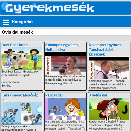
Kategóriák
Ovis dal mesék
Boci Boci Tarka
Kolompos együttes-
Kolompos együttes-
Hull a szilva
Táncházi dalok
kicsiknek
Boci Boci Tarka - Gyerekdalok
és Mondókák - Heykids
Kolompos együttes- Hull a szilva
Ismerős nóta, sok szólóval a
Kolompos együttes- Táncházi
Boci-boci tarka,
Kolompos együttestől.
dalok kicsiknek Ismert dalok a
Se füle...
Kolompos együttessel.
Kerekmese: Mosógép
Pancsi dal
J betűs dal
dal
Ha a piszok elszaporodik, nincs
Kerekmese a J betűről? mese
más megoldás, mint a Pancsi
ovisoknak - Hogyan lehetne
Te is jó vagy a makacs
rengeteg habbal... Tisztálkodj Te
könnyebben megtanulni a J
szennyeződésben? Nyugi, a