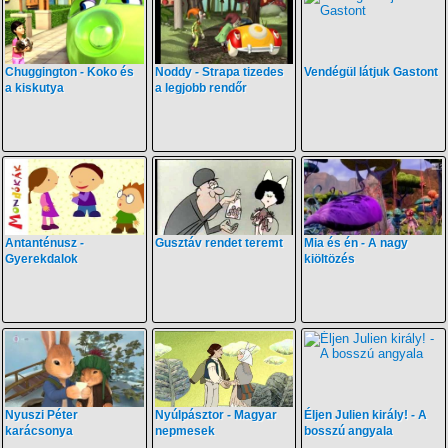
Chuggington - Koko és
Noddy - Strapa tizedes
Vendégül látjuk Gastont
a kiskutya
a legjobb rendőr
Antanténusz -
Gusztáv rendet teremt
Mia és én - A nagy
Gyerekdalok
kiöltözés
Nyuszi Péter
Nyúlpásztor - Magyar
Éljen Julien király! - A
karácsonya
nepmesek
bosszú angyala