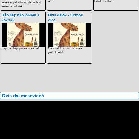
is...
betűt, mintha...
mosógéppel minden tiszta lesz!
mese ovisoknak
Háp háp háp jönnek a
Óvis dalok - Cirmos
kacsák
cica
Háp háp háp jönnek a kacsák
Óvis dalok - Cirmos cica -
gyerekdalok
Ovis dal mesevideó