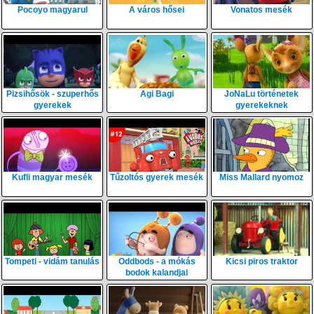
Pocoyo magyarul
A város hősei
Vonatos mesék
Pizsihősök - szuperhős
Agi Bagi
JoNaLu történetek
gyerekek
gyerekeknek
Kufli magyar mesék
Tűzoltós gyerek mesék
Miss Mallard nyomoz
Tompeti - vidám tanulás
Oddbods - a mókás
Kicsi piros traktor
bodok kalandjai