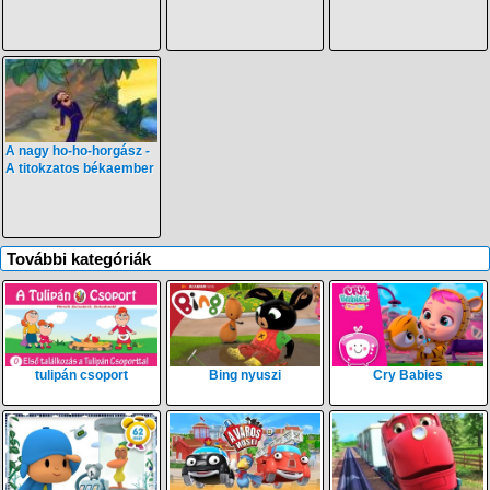
A nagy ho-ho-horgász -
A titokzatos békaember
További kategóriák
tulipán csoport
Bing nyuszi
Cry Babies