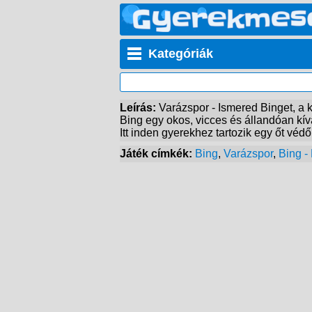
Kategóriák
Leírás:
Varázspor - Ismered Binget, a k
Bing egy okos, vicces és állandóan kívá
Itt inden gyerekhez tartozik egy őt védő
Játék címkék:
Bing
,
Varázspor
,
Bing -