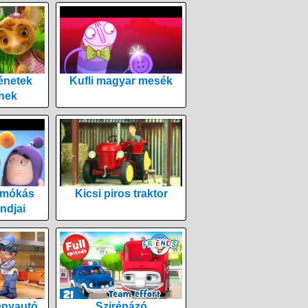
énetek
Kufli magyar mesék
nek
 mókás
Kicsi piros traktor
ndjai
enyautó
Szirénázó