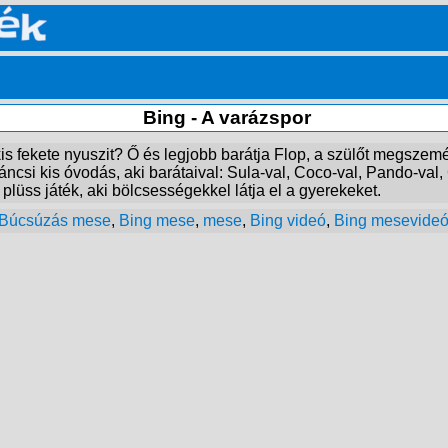
Bing - A varázspor
is fekete nyuszit? Ő és legjobb barátja Flop, a szülőt megszemély
ncsi kis óvodás, aki barátaival: Sula-val, Coco-val, Pando-val, C
 plüss játék, aki bölcsességekkel látja el a gyerekeket.
 Búcsúzás mese
,
Bing mese
,
mese
,
Bing videó
,
Bing mesevide