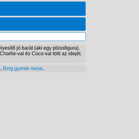
esítő jó barát (aki egy plüssfigura).
harlie-val és Coco-val tölti az idejét.
ó
,
Bing gyerek mese
,