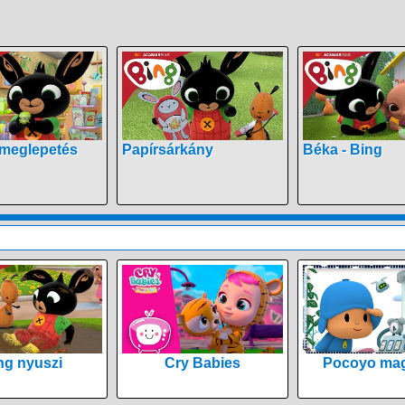
 meglepetés
Papírsárkány
Béka - Bing
ng nyuszi
Cry Babies
Pocoyo mag