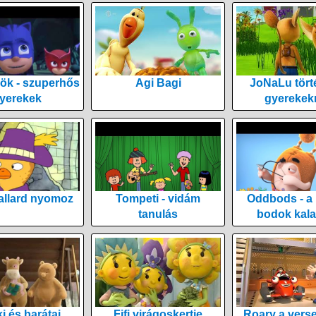
ök - szuperhős
Agi Bagi
JoNaLu tört
yerekek
gyerekek
allard nyomoz
Tompeti - vidám
Oddbods - a
tanulás
bodok kala
i és barátai
Fifi virágoskertje
Roary a vers