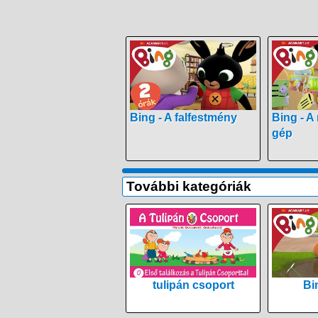
Bing - A falfestmény
Bing - A
gép
További kategóriák
tulipán csoport
Bi