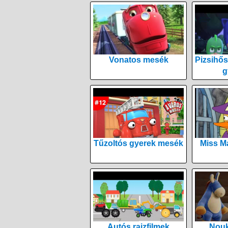
Vonatos mesék
Pizsihős
g
Tűzoltós gyerek mesék
Miss M
Autós rajzfilmek
Nouk