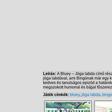
Leírás:
A Bluey – Jóga labda című rész
jóga labdával, ami Bingónak már egy ki
kedves és tanulságos epizód a határok 
megszokott humorral és bájjal fűszerez
Játék címkék:
bluey
,
jóga labda
,
bing