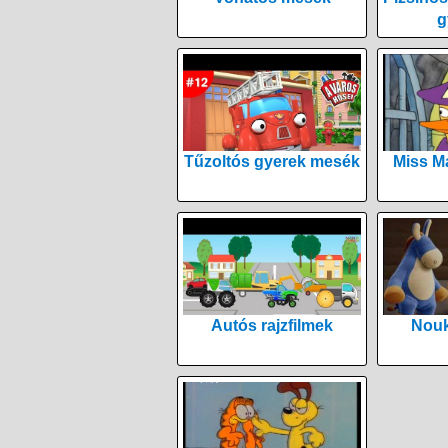
g
Tűzoltós gyerek mesék
Miss M
Autós rajzfilmek
Nouk