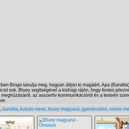
ben Bingo tanulja meg, hogyan álljon ki magáért. Apa (Bandita)
csit sok. Bluey segítségével a kishúgi rájön, hogy fontos jelez
meghúzásáról, az asszertív kommunikációról és a testvéri szeret
ve.
o
,
bandita
,
kutyás mese
,
bluey magyarul
,
gyerekvideó
,
online m