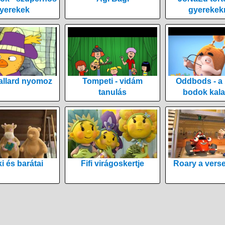
yerekek
gyerekek
allard nyomoz
Tompeti - vidám
Oddbods - a
tanulás
bodok kala
i és barátai
Fifi virágoskertje
Roary a vers