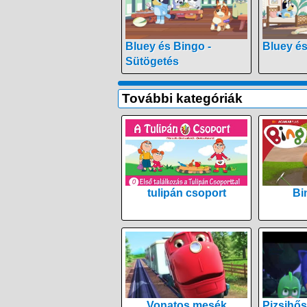
Bluey és Bingo -
Bluey és
Sütögetés
További kategóriák
tulipán csoport
Bi
Vonatos mesék
Pizsihős