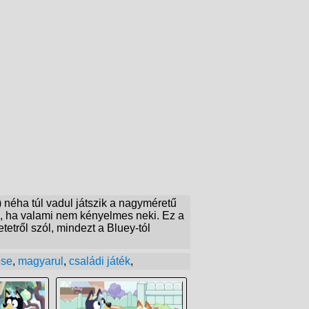
 néha túl vadul játszik a nagyméretű
ni, ha valami nem kényelmes neki. Ez a
etről szól, mindezt a Bluey-tól
ese
,
magyarul
,
családi játék
,