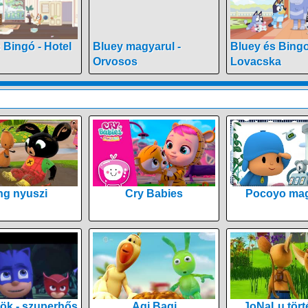
 Bingó - Hotel
Bluey magyarul -
Bluey és Bingo
Orvosos
Lovacska
ng nyuszi
Cry Babies
Pocoyo mag
ök - szuperhős
Agi Bagi
JoNaLu tört