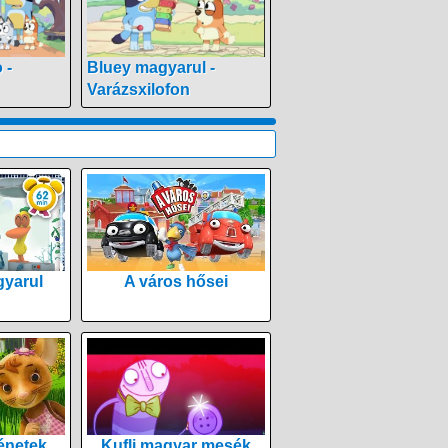
 -
Bluey magyarul -
Varázsxilofon
yarul
A város hősei
énetek
Kufli magyar mesék