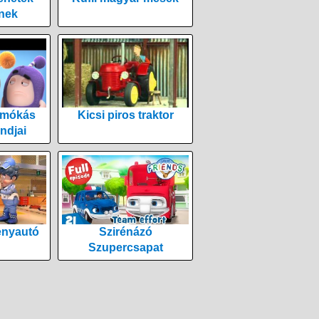
nek
 mókás
Kicsi piros traktor
ndjai
enyautó
Szirénázó
Szupercsapat