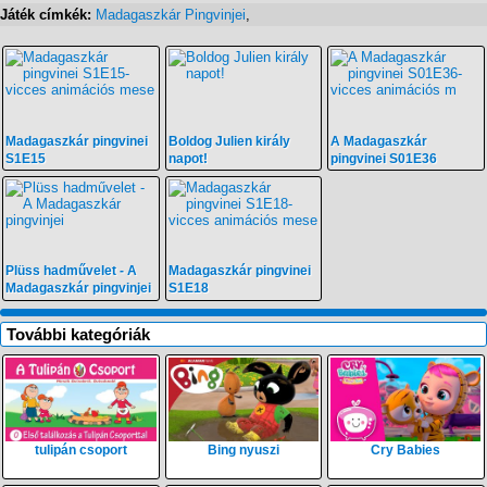
Játék címkék:
Madagaszkár Pingvinjei
,
Madagaszkár pingvinei
Boldog Julien király
A Madagaszkár
S1E15
napot!
pingvinei S01E36
Plüss hadművelet - A
Madagaszkár pingvinei
Madagaszkár pingvinjei
S1E18
További kategóriák
tulipán csoport
Bing nyuszi
Cry Babies