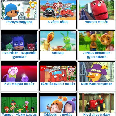
Pocoyo magyarul
A város hősei
Vonatos mesék
Pizsihősök - szuperhős
Agi Bagi
JoNaLu történetek
gyerekek
gyerekeknek
Kufli magyar mesék
Tűzoltós gyerek mesék
Miss Mallard nyomoz
Tompeti - vidám tanulás
Oddbods - a mókás
Kicsi piros traktor