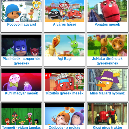
Pocoyo magyarul
A város hősei
Vonatos mesék
Pizsihősök - szuperhős
Agi Bagi
JoNaLu történetek
gyerekek
gyerekeknek
Kufli magyar mesék
Tűzoltós gyerek mesék
Miss Mallard nyomoz
Tompeti - vidám tanulás
Oddbods - a mókás
Kicsi piros traktor