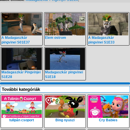
A Madagaszkár
Elem ostrom
A Madagaszkár
pingvinei S01E37
pingvinei S1E33
Madagaszkár Pingvinjei
Madagaszkár pingvinei
S1E28
S1E18
További kategóriák
tulipán csoport
Bing nyuszi
Cry Babies