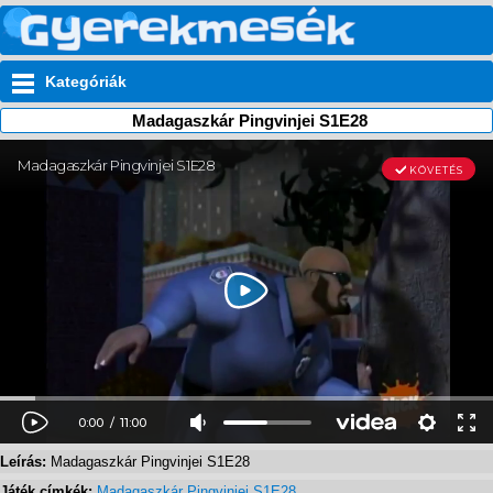
Kategóriák
Madagaszkár Pingvinjei S1E28
Leírás:
Madagaszkár Pingvinjei S1E28
Játék címkék:
Madagaszkár Pingvinjei S1E28
,