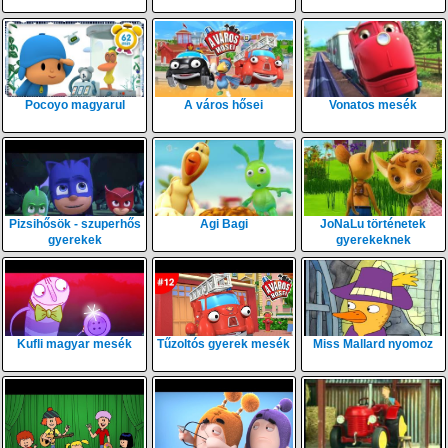
Pocoyo magyarul
A város hősei
Vonatos mesék
Pizsihősök - szuperhős
Agi Bagi
JoNaLu történetek
gyerekek
gyerekeknek
Kufli magyar mesék
Tűzoltós gyerek mesék
Miss Mallard nyomoz