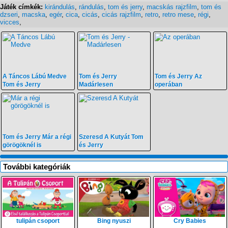
Játék címkék:
kirándulás
,
rándulás
,
tom és jerry
,
macskás rajzfilm
,
tom és
dzseri
,
macska
,
egér
,
cica
,
cicás
,
cicás rajzfilm
,
retro
,
retro mese
,
régi
,
vicces
,
A Táncos Lábú Medve
Tom és Jerry
Tom és Jerry Az
Tom és Jerry
Madárlesen
operában
Tom és Jerry Már a régi
Szeresd A Kutyát Tom
görögöknél is
és Jerry
További kategóriák
tulipán csoport
Bing nyuszi
Cry Babies