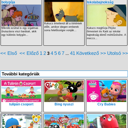
bolygója
Iskolabajnokság
Kukucs értetlenül áll a történtek
előtt, amikor idegen emberek
Mikrobi ezúttal is egy izgalmas
Kukucs meghívja Pityke
sorra felelősségre vonják...
űrutazásra viszi barátait, akik
őrmestert és Katit az iskolai
egy különös bolygón...
bajnokság döntő mérkőzésére. A
meccs...
<< Első
<< Előző
1
2
4
5
6
7
41
Következő >>
Utolsó >>
3
...
További kategóriák
tulipán csoport
Bing nyuszi
Cry Babies