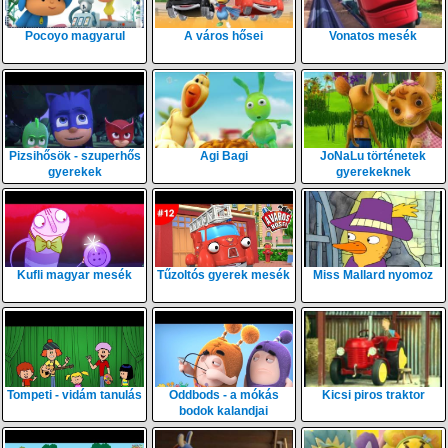
Pocoyo magyarul
A város hősei
Vonatos mesék
Pizsihősök - szuperhős
Agi Bagi
JoNaLu történetek
gyerekek
gyerekeknek
Kufli magyar mesék
Tűzoltós gyerek mesék
Miss Mallard nyomoz
Tompeti - vidám tanulás
Oddbods - a mókás
Kicsi piros traktor
bodok kalandjai