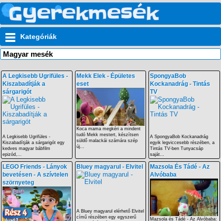
Kategóriák
Magyar mesék
A Legkisebb Ugrifüles -
Mekk Elek - Épületes
SpongyaBob
Kiszabadítják a
eset
Kockanadrág - Tintás
sárgarigót
TV
Koca mama megkéri a mindent
tudó Mekk mestert, készítsen
A Legkisebb Ugrifüles -
A SpongyaBob Kockanadrág
süldő malackái számára szép
Kiszabadítják a sárgarigót egy
egyik legviccesebb részében, a
új...
kedves magyar bábfilm
Tintás TV-ben Tunyacsáp
epizód,...
saját...
LEGO Friends - Lányok
Bluey magyarul - Elvitel
Mazsola És Tádé - Az
bevetésen - A szívtelen
Alvóbaba
szörnyeteg
A Bluey magyarul elérhető Elvitel
című részében egy egyszerű
Mazsola és Tádé - Az Alvóbaba: