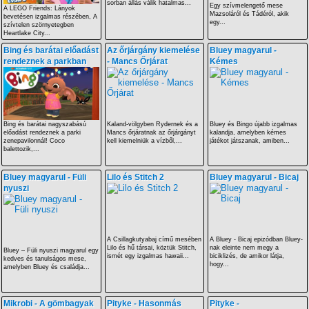
sorban állás válik hatalmas...
Egy szívmelengető mese
A LEGO Friends: Lányok
Mazsoláról és Tádéról, akik
bevetésen izgalmas részében, A
egy...
szívtelen szörnyetegben
Heartlake City...
Bing és barátai előadást
Az őrjárgány kiemelése
Bluey magyarul -
rendeznek a parkban
- Mancs Őrjárat
Kémes
Bing és barátai nagyszabású
Kaland-völgyben Rydernek és a
Bluey és Bingo újabb izgalmas
előadást rendeznek a parki
Mancs őrjáratnak az őrjárgányt
kalandja, amelyben kémes
zenepavilonnál! Coco
kell kiemelniük a vízből,...
játékot játszanak, amiben...
balettozik,...
Bluey magyarul - Füli
Lilo és Stitch 2
Bluey magyarul - Bicaj
nyuszi
A Csillagkutyabaj című mesében
A Bluey - Bicaj epizódban Bluey-
Lilo és hű társai, köztük Stitch,
nak eleinte nem megy a
Bluey – Füli nyuszi magyarul egy
ismét egy izgalmas hawaii...
biciklizés, de amikor látja,
kedves és tanulságos mese,
hogy...
amelyben Bluey és családja...
Mikrobi - A gömbagyak
Pityke - Hasonmás
Pityke -