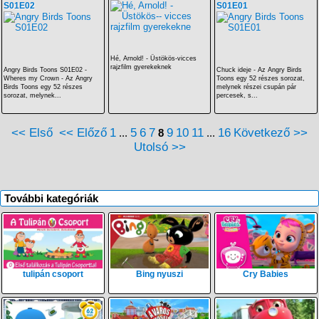
S01E02
S01E01
Hé, Arnold! - Üstökös-vicces
rajzfilm gyerekeknek
Angry Birds Toons S01E02 -
Chuck ideje - Az Angry Birds
Wheres my Crown - Az Angry
Toons egy 52 részes sorozat,
Birds Toons egy 52 részes
melynek részei csupán pár
sorozat, melynek...
percesek, s...
<< Első
<< Előző
1
5
6
7
9
10
11
16
Következő >>
...
8
...
Utolsó >>
További kategóriák
tulipán csoport
Bing nyuszi
Cry Babies