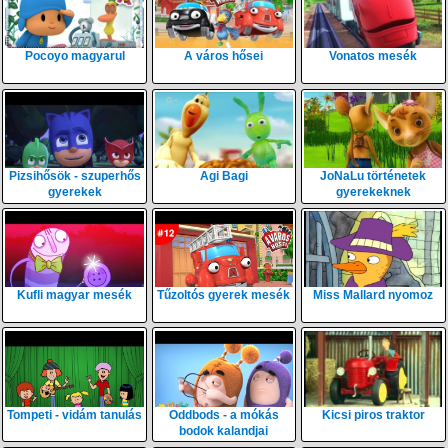
Pocoyo magyarul
A város hősei
Vonatos mesék
Pizsihősök - szuperhős
Agi Bagi
JoNaLu történetek
gyerekek
gyerekeknek
Kufli magyar mesék
Tűzoltós gyerek mesék
Miss Mallard nyomoz
Tompeti - vidám tanulás
Oddbods - a mókás
Kicsi piros traktor
bodok kalandjai