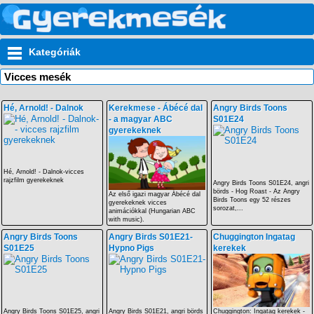
Kategóriák
Vicces mesék
Hé, Arnold! - Dalnok
Kerekmese - Ábécé dal
Angry Birds Toons
- a magyar ABC
S01E24
gyerekeknek
Hé, Arnold! - Dalnok-vicces
rajzfilm gyerekeknek
Angry Birds Toons S01E24, angri
börds - Hog Roast - Az Angry
Az első igazi magyar Ábécé dal
Birds Toons egy 52 részes
gyerekeknek vicces
sorozat,...
animációkkal (Hungarian ABC
with music).
Angry Birds Toons
Angry Birds S01E21-
Chuggington Ingatag
S01E25
Hypno Pigs
kerekek
Angry Birds Toons S01E25, angri
Angry Birds S01E21, angri börds
Chuggington: Ingatag kerekek -