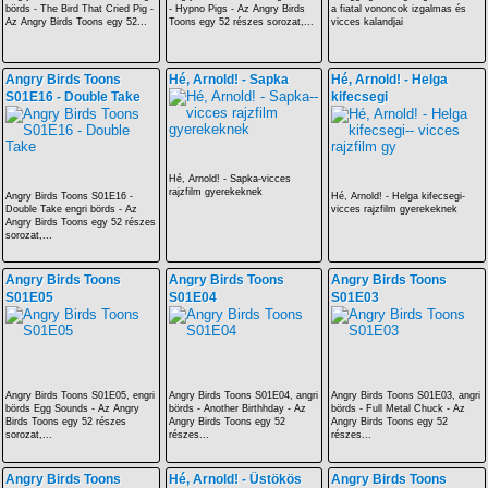
börds - The Bird That Cried Pig -
- Hypno Pigs - Az Angry Birds
a fiatal vononcok izgalmas és
Az Angry Birds Toons egy 52...
Toons egy 52 részes sorozat,...
vicces kalandjai
Angry Birds Toons
Hé, Arnold! - Sapka
Hé, Arnold! - Helga
S01E16 - Double Take
kifecsegi
Hé, Arnold! - Sapka-vicces
rajzfilm gyerekeknek
Angry Birds Toons S01E16 -
Hé, Arnold! - Helga kifecsegi-
Double Take engri börds - Az
vicces rajzfilm gyerekeknek
Angry Birds Toons egy 52 részes
sorozat,...
Angry Birds Toons
Angry Birds Toons
Angry Birds Toons
S01E05
S01E04
S01E03
Angry Birds Toons S01E05, engri
Angry Birds Toons S01E04, angri
Angry Birds Toons S01E03, angri
börds Egg Sounds - Az Angry
börds - Another Birthhday - Az
börds - Full Metal Chuck - Az
Birds Toons egy 52 részes
Angry Birds Toons egy 52
Angry Birds Toons egy 52
sorozat,...
részes...
részes...
Angry Birds Toons
Hé, Arnold! - Üstökös
Angry Birds Toons